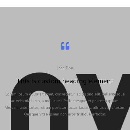
John Doe
This is custom heading element
Lorem ipsum dolor sit amet, consectetur adipiscing elit. Pellentesque
ac vehicula lacus, a mollis est. Pellentesque et pharetra ipsum.
Aliquam ante tortor, rutrum porttitor luctus facilisis, ultricies nec lectus.
Quisque vitae ipsum non eros tristique efficitur.