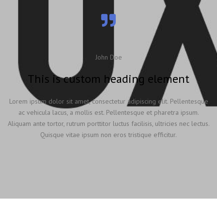
John Doe
This is custom heading element
Lorem ipsum dolor sit amet, consectetur adipiscing elit. Pellentesque
ac vehicula lacus, a mollis est. Pellentesque et pharetra ipsum.
Aliquam ante tortor, rutrum porttitor luctus facilisis, ultricies nec lectus.
Quisque vitae ipsum non eros tristique efficitur.